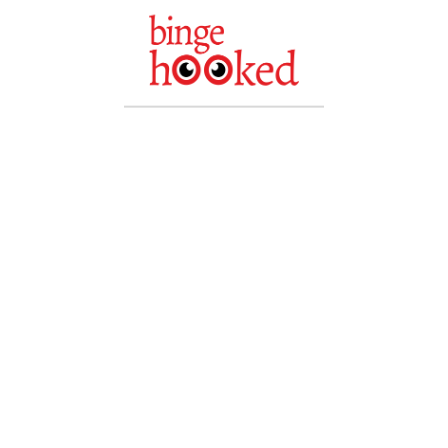
LIFE STYLE
EVEN DELUDED DEMAGOGUES
RENOUNCED
Mauris pharetra et ultrices neque ornare aenean
euismod elementum. Magna fringilla urna porttitor
rhoncus dolor. Sed vulputate mi sit amet mauris
commodo quis. Accumsan lacus vel facilisis volutpat est